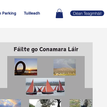
Déan Teagmháil
 Parking
Tuilleadh