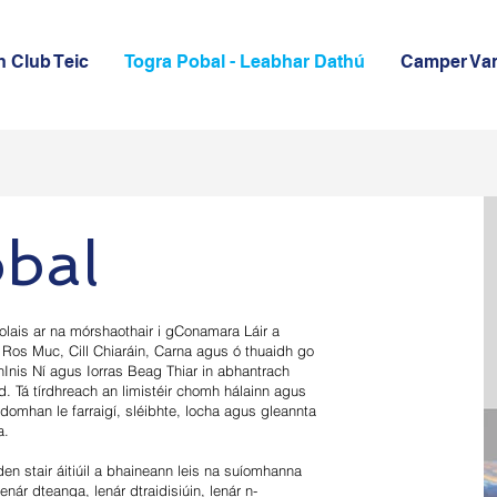
 Club Teic
Togra Pobal - Leabhar Dathú
Camper Van
bal
eolais ar na mórshaothair i gConamara Láir a
Ros Muc, Cill Chiaráin, Carna agus ó thuaidh go
hInis Ní agus Iorras Beag Thiar in abhantrach
. Tá tírdhreach an limistéir chomh hálainn agus
 domhan le farraigí, sléibhte, locha agus gleannta
a.
en stair áitiúil a bhaineann leis na suíomhanna
enár dteanga, lenár dtraidisiúin, lenár n-