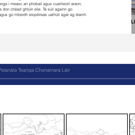
nga i measc an phobail agus cuairteoirí araon,
 don chéad ghlúin eile. Tá súil againn go
agus go mbeidh eispéireas uathúil agat ag léamh
 Pleanála Teanga Chonamara Láir