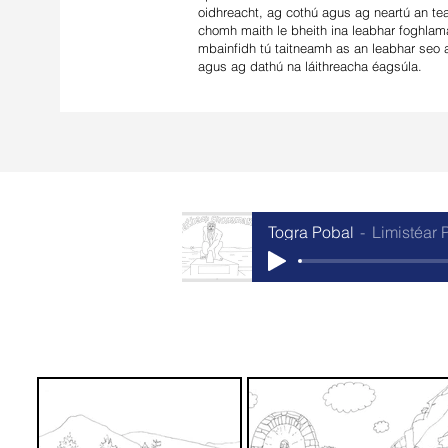
oidhreacht, ag cothú agus ag neartú an tea
chomh maith le bheith ina leabhar foghlama
mbainfidh tú taitneamh as an leabhar seo 
agus ag dathú na láithreacha éagsúla.
Togra Pobal
Limistéar