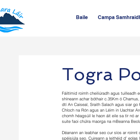
Baile
Campa Samhraidh
Togra Po
Fáiltímid roimh cheiliúradh agus tuilleadh 
shíneann achar bóthair c.35Km ó Chamus, 
dtí An Caiseal, Sraith Salach agus siar go 
Chloch na Rón agus an Léim in Uachtar Ard
chomh héagsúil le haon áit eile sa tír nó ar
suite faoi chúlra maorga na mBeanna Beol
Déanann an leabhar seo cur síos ar roinnt d
spéisiúla seo. Cuireann a leithéid d’ eolas l