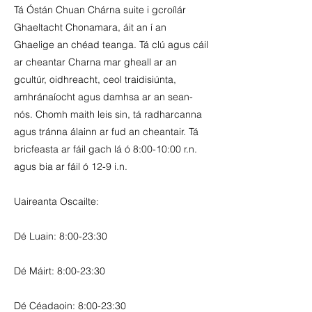
Tá Óstán Chuan Chárna suite i gcroílár
Ghaeltacht Chonamara, áit an í an
Ghaelige an chéad teanga. Tá clú agus cáil
ar cheantar Charna mar gheall ar an
gcultúr, oidhreacht, ceol traidisiúnta,
amhránaíocht agus damhsa ar an sean-
nós. Chomh maith leis sin, tá radharcanna
agus tránna álainn ar fud an cheantair. Tá
bricfeasta ar fáil gach lá ó 8:00-10:00 r.n.
agus bia ar fáil ó 12-9 i.n.
Uaireanta Oscailte:
Dé Luain: 8:00-23:30
Dé Máirt: 8:00-23:30
Dé Céadaoin: 8:00-23:30