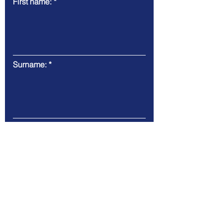
First name:
Surname:
Email
Message: